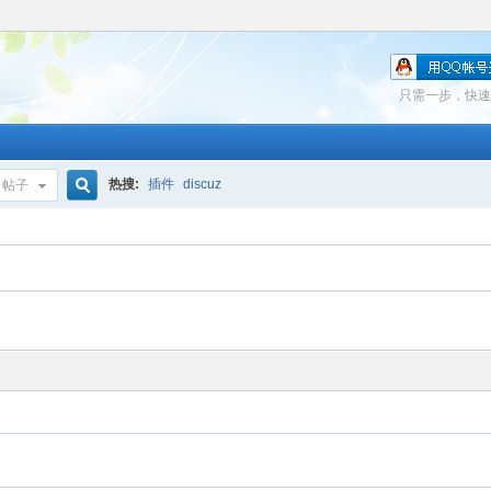
只需一步，快速
热搜:
插件
discuz
帖子
搜
索